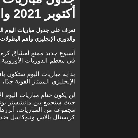
كريستال بالاس
فيرونا
أكتوبر 2021 والقنوات الناقلة
آينتراخت فرانكفورت
سامبد
الدوري المصري الممتاز
أبها
والدوري الإنجليزي وأهم البطولات وا
فالنسيا
ليون
ماي
لايبزيج
لانس
فيار
في معظم الدوريات الأوروبية ا
قراءات طويلة
تشيلسي
بداية مباريات اليوم ستكون با
أوساسونا
بايرن ميونخ
الإنجليزي الممتاز القوية جدًا
مانشستر يونايتد
سانت إيتي
لن يكون ختام مباريات اليوم ال
برايتون
بوروسيا دورتموند
حيث ستجمع بين مانشستر يونايت
مجموعة من المباريات، أبرزه
ديبورتيفو ألافيس
ليفربول
كريستال بالاس ونيوكاسل ضد
الدوري الفرنسي
فرايبورج
ريال مدريد
برشلونة