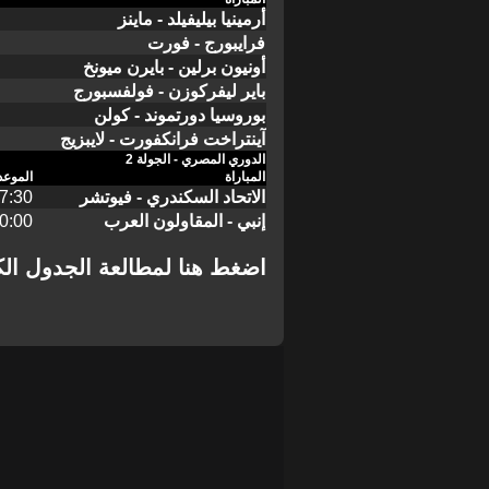
أرمينيا بيليفيلد - ماينز
فرايبورج - فورت
أونيون برلين - بايرن ميونخ
باير ليفركوزن - فولفسبورج
بوروسيا دورتموند - كولن
آينتراخت فرانكفورت - لايبزيج
الدوري المصري - الجولة 2
المباراة
الموعد
الاتحاد السكندري - فيوتشر
17:30 مصر، 18:30 ال
إنبي - المقاولون العرب
20:00 مصر، 21:00 ال
اضغط هنا لمطالعة الجدول الكا