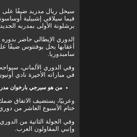
بيرنلي
توتنهام هوتسبير
فيما سيلاقي إشبيلية أوساسونا
مودرن سبورت
برشلونة الأولى بمدربه الجدي
أعقابها يحل يوفنتوس ضيفًا عل
سامبدوريا.
وفي الدوري الألماني، سيواجه
في مباراته الأخيرة نادي أونيو
من هو سيرجي بارخوان مدرب
وعربيًا، يستضيف الاتفاق ضمك 
ختام الأسبوع العاشر من دوري كأس
وفي الجولة الثانية من الدوري
وإنبي المقاولون العرب.