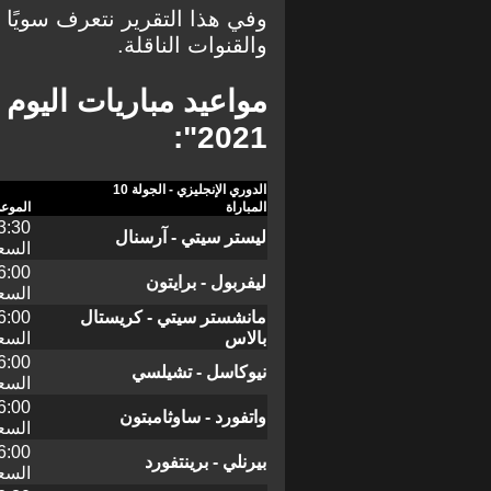
والقنوات الناقلة.
2021":
الدوري الإنجليزي - الجولة 10
المباراة
الموعد
ليستر سيتي - آرسنال
السع
ليفربول - برايتون
السع
مانشستر سيتي - كريستال
بالاس
السع
نيوكاسل - تشيلسي
السع
واتفورد - ساوثامبتون
السع
بيرنلي - برينتفورد
السع