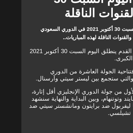
الفيحاء
التعاون
وريا
المقاولون العرب
تورينو
نيوكاسل يونايتد
تعرف على جدول مباريات اليوم السبت 30 أكتوبر 2021 في الدوري السعودي
لقنوات الناقلة لهذه المباريات..
نتس
الدوري الإسباني
كولن
يال
واتفورد
الدوري الإيطالي
أسبوع جديد ممتع لعشاق كرة القدم ينطلق اليوم السبت 30 أكتوبر 2021
لكبرى.
جريوثر فورث
ميتز
فتتاحية الجولة العاشرة من الدوري
لاتسيو
برينتفورد
، والتي ستجمع بين ليستر سيتي وآرسنال.
ان
بيليفيلد
ساوثامبتون
أول من جولة الدوري الإنجليزي أقل إثارة،
فولفسبورج
د وتوتنهام، وبين البداية والنهاية سنشهد
ا ليفربول ضد برايتون ومانشستر سيتي ضد
إلتشي
ليستر سيتي
 تشيلسي.
ضمك
أونيون برلين
إشبيلية
الاتفاق
النصر