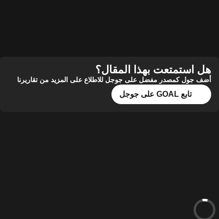
هل استمتعت بهذا المقال؟
أضف جول كمصدر مفضل على جوجل للاطلاع على المزيد من تقاريرنا
تابع GOAL على جوجل