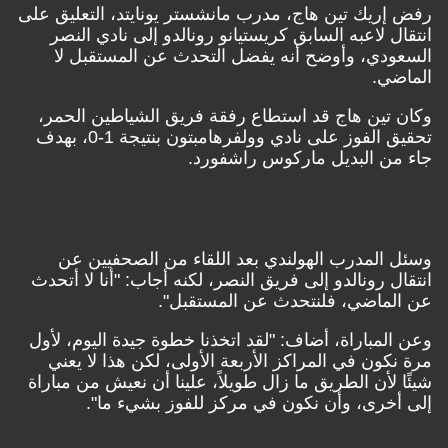
رفض إريك تين هاج، مدرب مانشستر يونايتد، التعليق على
انتقال لاعبه السابق كريستيانو رونالدو إلى نادي النصر
السعودي، وأوضح أنه يفضل التحدث عن المستقبل لا
الماضي.
وكان تين هاج قد استطاع رفقة فريق الشياطين الحمر،
تحقيق الفوز على نادي وولفرهامبتون بنتيجة 1-0، بهدف
جاء من البديل ماركوس راشفورد.
وسئل المدرب الهولندي بعد اللقاء من الصحفيين عن
انتقال رونالدو إلى فريق النصر، لكنه أجاب: "أنا لا أتحدث
عن الماضي، فلنتحدث عن المستقبل".
وعن المباراة، أضاف: "لقد اتخذنا خطوة جيدة اليوم، لأول
مرة نكون في المراكز الأربعة الأولى، لكن هذا لا يعني
شيئًا لأن الطريق ما زال طويلاً، علينا أن نعيش من مباراة
إلى أخرى، وأن نكون في مركز للفوز بشيء ما".