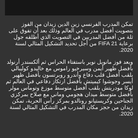
تمكن المدرب الفرنسي زين الدين زيدان من الفوز
بتصويت أفضل مدرب في العالم وذلك بعد أن تفوق على
ثلة من أفضل المدربين في التصويت الذي أطلقه جول
برعاية FIFA 21 من أجل تحديد التشكيل المثالي لسنة
2020.
وبعد فوز مانويل نوير باستفتاء الحراس ثم ألكسندر أرنولد
بأفضل ظهير أيمن وسيرخيو راموس مع خاليدو كوليبالي
بلقب أفضل قلب دفاع وأندرو روبرتسون بأفضل ظهير
أيسر وجوشوا كيميتش بأفضل ارتكاز دفاعي في العالم ثم
لوكا مودريتش بلقب أفضل متوسط موزع وتوماس مولر
بأفضل متوسط ميدان هجومي وماني مع صلاح بمركزي
الجناحين وكريستيانو رونالدو بمركز رأس الحربة، تمكن
زيدان من حجز مكان المدرب في التشكيل المثالي لسنة
2020.