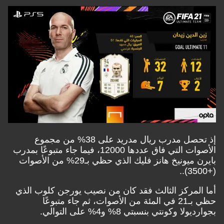
إذ تحصل مدرب ريال مدريد على 38% من مجموع
الأصوات التي فاق عددها 12000، فيما جاء متبوعًا بمدرب
بايرن ميونيخ هانز فليك الذي حظي بـ29% من الأصوات
(+3500)..
أما المركز الثالث فقد كان من نصيب يورجن كلوب الذي
حظي بـ21 في المئة من الأصوات، ثم جاء متبوعًا
بجوارديولا وكونتي بنسبتي 8% و4% على التوالي.