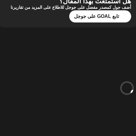
هل استمتعت بهذا المقال؟
أضف جول كمصدر مفضل على جوجل للاطلاع على المزيد من تقاريرنا
تابع GOAL على جوجل