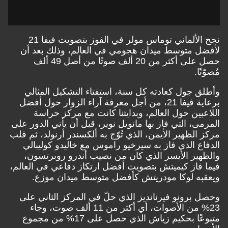
نجح الألماني توماس مولر في الفوز بتصويت فيفا 21
لأفضل متوسط ميدان هجومي في العالم، وذلك بعد أن
حصل على أكثر من 20 ألف صوتًا من أصل 49 ألف
مُصوّتًا.
وأطلق جول كعادته كل سنة، استفتاء التشكيل المثالي
برعاية فيفا 21، من أجل معرفة آراء الزوار حول أفضل
اللاعبين حول العالم، وبدايتنا كانت مع مركز حراسة
المرمى، التي فاز بها مانويل نوير، قبل أن يأتي الدور على
مركز الظهير الأيمن، الذي تُوّج به ألكسندر أرنولد، ثم قلب
الدفاع الذي فاز به سيرخيو راموس مع خاليدو كوليبالي
والظهير الأيسر الذي كان من نصيب أندرو روبرتسون،
فيما فاز كيميتش بتصويت أفضل ارتكاز دفاعي في العالم،
ويعقبه لوكا مودريتش كأفضل متوسط ميدان موزع.
وحصل برونو فيرنانديز الذي حلّ في المركز الثاني على
23% من الأصوات، أي أكثر من 11 ألف صوت، وجاء
متبوعًا بحكيم زياش الذي حصل على 17% من مجموع