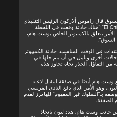
لسوق قال راموس ألاركون الرئيس التنفيذي
لريال بيتيس لبرنامج "El Chiringuito":"هناك حادثة وقعت في اللحظة
 الأمر يتعلق بالكمبيوتر الخاص بوست هام،
 السوق".
ندات في الوقت المناسب، حادثة الكمبيوتر
الات أخرى ونأمل في أن يتم حلها في
الة من التفاؤل الحذر تجاه تجاوز هذه
ع وست هام أيضًا في صفقة انتقال لاعبه
ون، وهو الأمر الذي دفع النادي الفرنسي
ما وصفه بـ"السلوك غير المفهوم" للهامرز لعدم
م الصفقة.
 جانب وست هام، هدد ليون باتخاذ