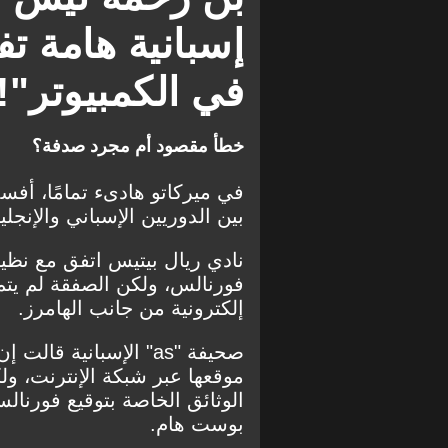
إسبانية هامة 
في الكمبيوتر"!
خطأ مقصود أم مجرد صدفة؟
في ميركاتو هادىء تمامًا، أفس
بين الدوريين الإسباني والإنجل
نادي ريال بيتيس اتفق مع نظير
فورنالس، ولكن الصفقة لم يت
إلكترونية من جانب الهامرز.
صحيفة "as" الإسبانية 
موقعها عبر شبكة الإنترنت، و
الوثائق الخاصة بتوقيع فورنا
بوست هام.