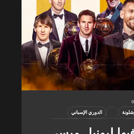
شلونة
الدوري الإسباني
تين
كوبا أمريكا
قراءات طويلة
ها ليونيل ميسي