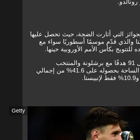
وائز التي أثارت الضجة، حيث تحصل عليها
ا والذي قدّم موسمًا أسطوريًا سواء مع
 للتتويج بكأس الأمم الأوروبية حينها.
لكن ميسي في هذا العام سجل 91 هدفًا مع برشلونة والمنتخب
الأرجنتيني، وفرض نفسه على الساحة بحصوله على 41.6% من إجمالي
Getty