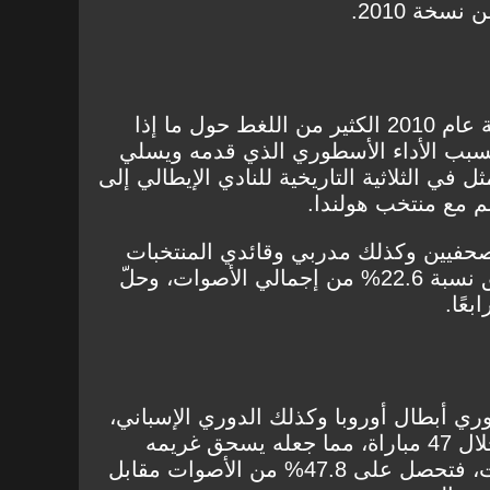
نسخة 2010.
أثار تتويج ميسي بالكرة الذهبية عام 2010 الكثير من اللغط حول ما إذا
بسبب الأداء الأسطوري الذي قدمه ويسلي
ل في الثلاثية التاريخية للنادي الإيطالي إلى
م مع منتخب هولندا.
لصحفيين وكذلك مدربي وقائدي المنتخبات
ميسي ولا أحد غيره، حيث حقق نسبة 22.6% من إجمالي الأصوات، وحلّ
بعًا.
ري أبطال أوروبا وكذلك الدوري الإسباني،
وأحرز ميسي وحده 45 هدفًا خلال 47 مباراة، مما جعله يسحق غريمه
كريستيانو رونالدو في التصويت، فتحصل على 47.8% من الأصوات مقابل