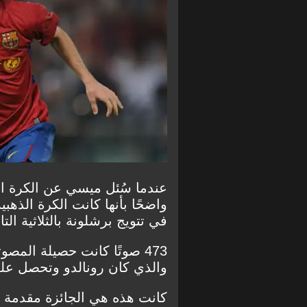
عندما سُئل ميسي عن الكرة الذ
في تتويج برشلونة بالثلاثية الت
473 صوتًا كانت حصيلة المص
والذي كان رونالدو وتحصل على 233 صوتًا ف
كانت هذه هي الجائزة مقدمة 