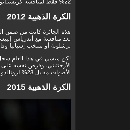
22% فقط لمنافسه كريستيانو رونالدو.
الكرة الذهبية 2012
هذه الجائزة كانت من ضمن الج
بعد منافسة مع أندرياس إنييست
برشلونة أو منتخب إسبانيا وقاده
الأصوات مقابل 23% لرونالدو و10.9% فقط لإنييستا.
الكرة الذهبية 2015