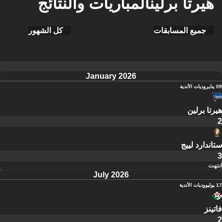
هيرتا برلينالمباريات والنتائج
جميع المسابقات
كل الشهور
January 2026
09 يناير
وديات الأندية
هيرتا برلين
2
ستاندارد لييج
3
انتهت
July 2026
17 يوليو
وديات الأندية
فاتينز
2