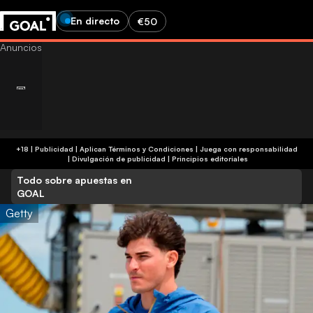
En directo
€50
+18 | Publicidad | Aplican Términos y Condiciones | Juega con responsabilidad
|
Divulgación de publicidad
|
Principios editoriales
Todo sobre apuestas en
GOAL
Getty