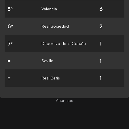
5º
6
Valencia
6º
2
Real Sociedad
7º
1
Deportivo de la Coruña
=
1
Sevilla
=
1
Real Betis
Anuncios