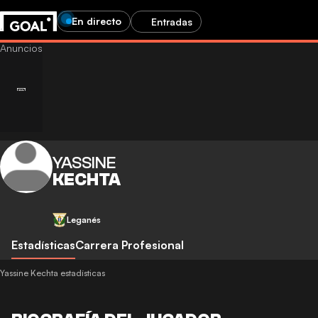
En directo
Entradas
YASSINE
KECHTA
Leganés
Estadísticas
Carrera Profesional
Yassine Kechta estadísticas