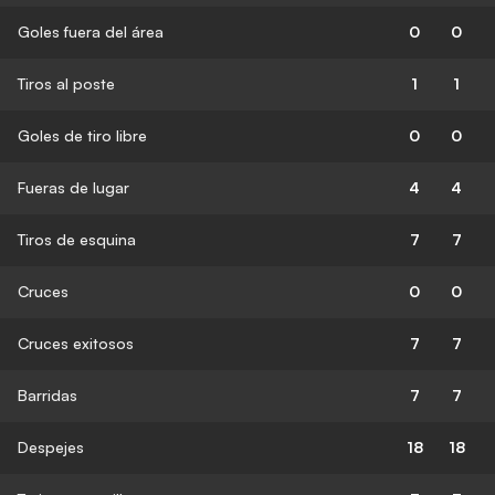
Goles fuera del área
0
0
Tiros al poste
1
1
Goles de tiro libre
0
0
Fueras de lugar
4
4
Tiros de esquina
7
7
Cruces
0
0
Cruces exitosos
7
7
Barridas
7
7
Despejes
18
18