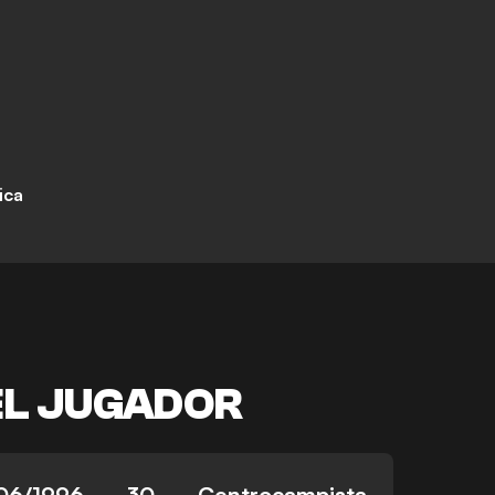
ica
EL JUGADOR
/06/1996
30
Centrocampista