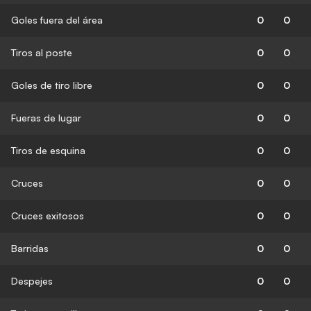
Goles fuera del área
0
0
Tiros al poste
0
0
Goles de tiro libre
0
0
Fueras de lugar
0
0
Tiros de esquina
0
0
Cruces
0
0
Cruces exitosos
0
0
Barridas
0
0
Despejes
0
0