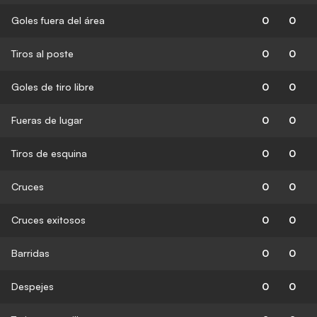
Goles fuera del área
0
0
Tiros al poste
0
0
Goles de tiro libre
0
0
Fueras de lugar
0
0
Tiros de esquina
0
0
Cruces
0
0
Cruces exitosos
0
0
Barridas
0
0
Despejes
0
0