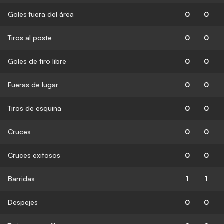
Goles fuera del área
0
0
Tiros al poste
0
0
Goles de tiro libre
0
0
Fueras de lugar
0
0
Tiros de esquina
0
0
Cruces
0
0
Cruces exitosos
0
0
Barridas
1
1
Despejes
0
0