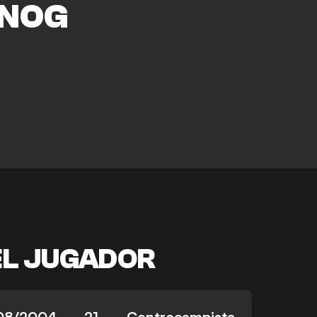
NOG
e
EL JUGADOR
08/2004
21
Centrocampista