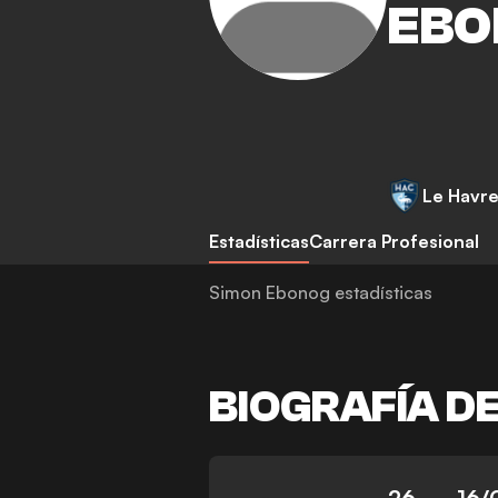
EBO
Le Havr
Estadísticas
Carrera Profesional
Simon Ebonog estadísticas
BIOGRAFÍA D
26
16/