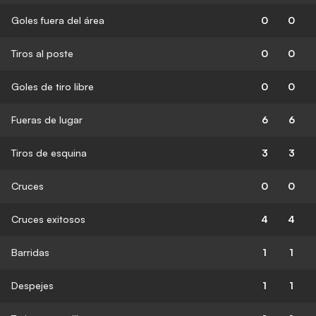
Goles fuera del área
0
0
Tiros al poste
0
0
Goles de tiro libre
0
0
Fueras de lugar
6
6
Tiros de esquina
3
3
Cruces
0
0
Cruces exitosos
4
4
Barridas
1
1
Despejes
1
1