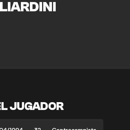
LIARDINI
EL JUGADOR
04/1994
32
Centrocampista