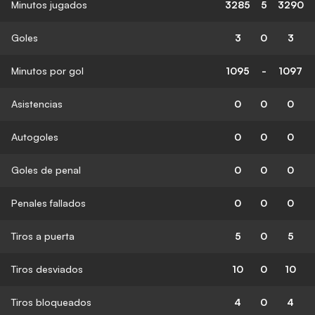
Minutos jugados
3285
5
3290
Goles
3
0
3
Minutos por gol
1095
-
1097
Asistencias
0
0
0
Autogoles
0
0
0
Goles de penal
0
0
0
Penales fallados
0
0
0
Tiros a puerta
5
0
5
Tiros desviados
10
0
10
Tiros bloqueados
4
0
4