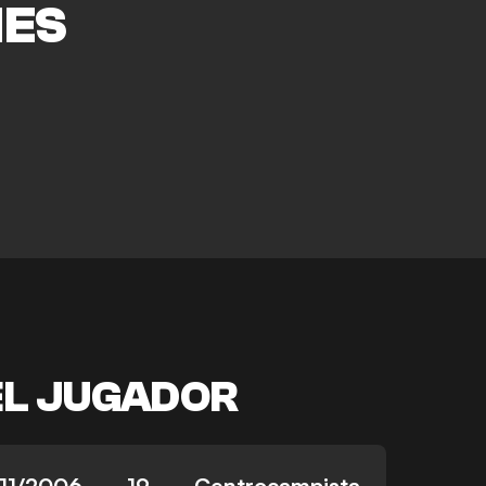
ES
EL JUGADOR
/11/2006
19
Centrocampista