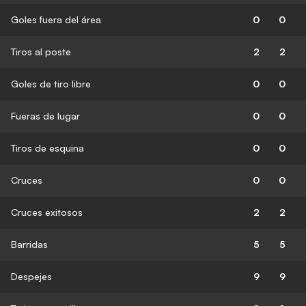
Goles fuera del área
0
0
Tiros al poste
2
2
Goles de tiro libre
0
0
Fueras de lugar
0
0
Tiros de esquina
0
0
Cruces
0
0
Cruces exitosos
2
2
Barridas
5
5
Despejes
9
9