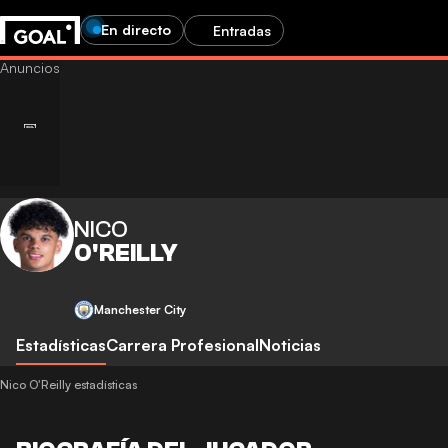
En directo
Entradas
NICO
O'REILLY
Manchester City
Estadísticas
Carrera Profesional
Noticias
Nico O'Reilly estadísticas