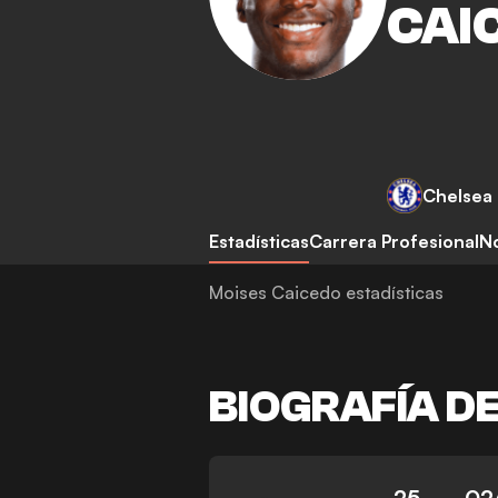
CAI
Chelsea
Estadísticas
Carrera Profesional
No
Moises Caicedo estadísticas
BIOGRAFÍA D
25
02