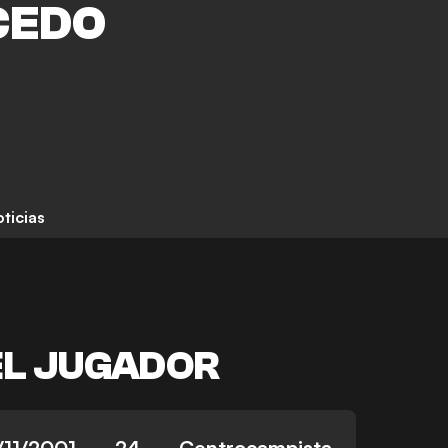
CEDO
ticias
EL JUGADOR
/11/2001
24
Centrocampista