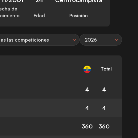
echa de
cimiento
Edad
Posición
as las competiciones
2026
Total
4
4
4
4
360
360