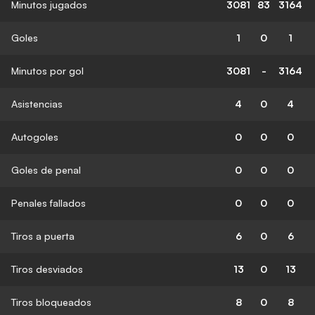
Minutos jugados
3081
83
3164
Goles
1
0
1
Minutos por gol
3081
-
3164
Asistencias
4
0
4
Autogoles
0
0
0
Goles de penal
0
0
0
Penales fallados
0
0
0
Tiros a puerta
6
0
6
Tiros desviados
13
0
13
Tiros bloqueados
8
0
8