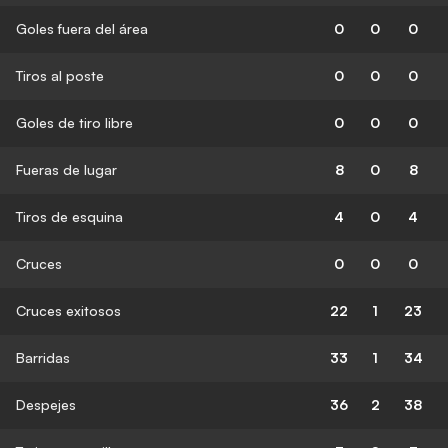
Goles fuera del área
0
0
0
Tiros al poste
0
0
0
Goles de tiro libre
0
0
0
Fueras de lugar
8
0
8
Tiros de esquina
4
0
4
Cruces
0
0
0
Cruces exitosos
22
1
23
Barridas
33
1
34
Despejes
36
2
38