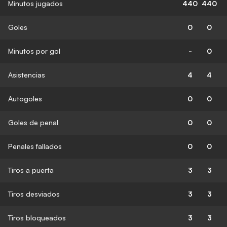
Minutos jugados
440
440
Goles
0
0
Minutos por gol
-
0
Asistencias
4
4
Autogoles
0
0
Goles de penal
0
0
Penales fallados
0
0
Tiros a puerta
3
3
Tiros desviados
3
3
Tiros bloqueados
3
3