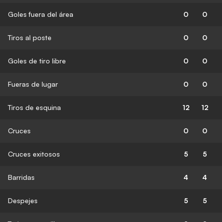
Goles fuera del área
0
0
Tiros al poste
0
0
Goles de tiro libre
0
0
Fueras de lugar
0
0
Tiros de esquina
12
12
Cruces
0
0
Cruces exitosos
5
5
Barridas
4
4
Despejes
5
5