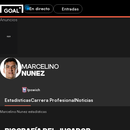
En directo
Entradas
MARCELINO
NUNEZ
Ipswich
Estadísticas
Carrera Profesional
Noticias
Marcelino Nunez estadísticas