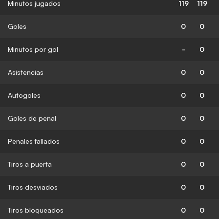
Minutos jugados
119
119
Goles
0
0
Minutos por gol
-
0
Asistencias
0
0
Autogoles
0
0
Goles de penal
0
0
Penales fallados
0
0
Tiros a puerta
0
0
Tiros desviados
0
0
Tiros bloqueados
0
0