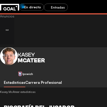
En directo
Entradas
KASEY
MCATEER
Ipswich
Estadísticas
Carrera Profesional
Kasey McAteer estadísticas