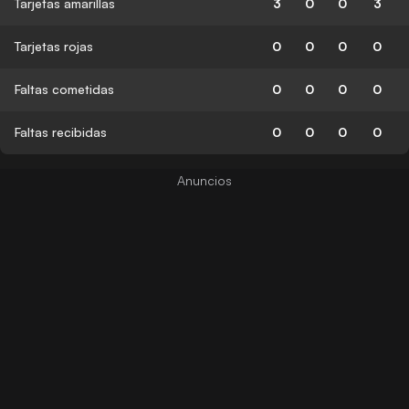
Tarjetas amarillas
3
0
0
3
Tarjetas rojas
0
0
0
0
Faltas cometidas
0
0
0
0
Faltas recibidas
0
0
0
0