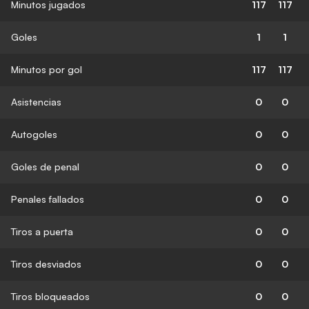
Minutos jugados
117
117
Goles
1
1
Minutos por gol
117
117
Asistencias
0
0
Autogoles
0
0
Goles de penal
0
0
Penales fallados
0
0
Tiros a puerta
0
0
Tiros desviados
0
0
Tiros bloqueados
0
0