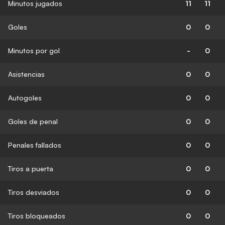
Minutos jugados
11
11
Goles
0
0
Minutos por gol
-
0
Asistencias
0
0
Autogoles
0
0
Goles de penal
0
0
Penales fallados
0
0
Tiros a puerta
0
0
Tiros desviados
0
0
Tiros bloqueados
0
0