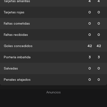
Tarjetas amarillas
4
4
Tarjetas rojas
0
0
Faltas cometidas
0
0
Faltas recibidas
0
0
Goles concedidos
42
42
Portería imbatida
3
3
Salvadas
0
0
Penales atajados
0
0