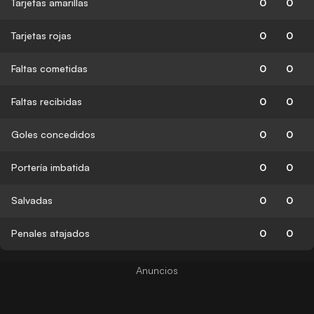
Tarjetas amarillas
0
0
Tarjetas rojas
0
0
Faltas cometidas
0
0
Faltas recibidas
0
0
Goles concedidos
0
0
Portería imbatida
0
0
Salvadas
0
0
Penales atajados
0
0