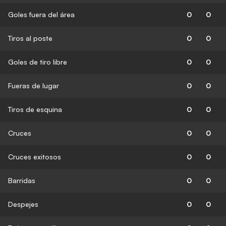
Goles fuera del área
0
0
Tiros al poste
0
0
Goles de tiro libre
0
0
Fueras de lugar
0
0
Tiros de esquina
0
0
Cruces
0
0
Cruces exitosos
0
0
Barridas
0
0
Despejes
0
0