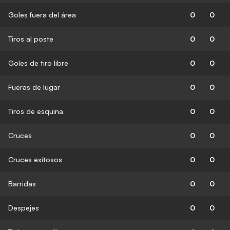
Goles fuera del área
0
0
Tiros al poste
0
0
Goles de tiro libre
0
0
Fueras de lugar
0
0
Tiros de esquina
0
0
Cruces
0
0
Cruces exitosos
0
0
Barridas
0
0
Despejes
0
0