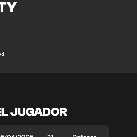
TY
od
EL JUGADOR
5/04/2005
21
Defensa