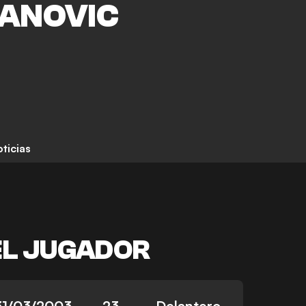
ANOVIC
ticias
EL JUGADOR
31/03/2003
23
Delantero