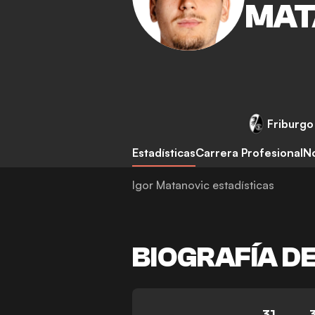
MAT
Friburgo
Estadísticas
Carrera Profesional
No
Igor Matanovic estadísticas
BIOGRAFÍA D
31