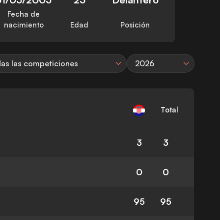
Fecha de
nacimiento
Edad
Posición
as las competiciones
2026
Total
3
3
0
0
95
95