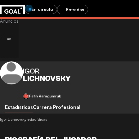
En directo
Entradas
IGOR
LICHNOVSKY
Fatih Karagumruk
Estadísticas
Carrera Profesional
Igor Lichnovsky estadísticas