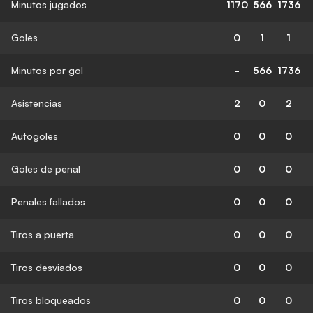
Minutos jugados
1170
566
1736
Goles
0
1
1
Minutos por gol
-
566
1736
Asistencias
2
0
2
Autogoles
0
0
0
Goles de penal
0
0
0
Penales fallados
0
0
0
Tiros a puerta
0
0
0
Tiros desviados
0
0
0
Tiros bloqueados
0
0
0