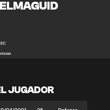
ELMAGUID
 SC
ticias
EL JUGADOR
30/04/2001
25
Defensa