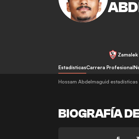
ABD
Zamalek
Estadísticas
Carrera Profesional
No
Hossam Abdelmaguid estadísticas
BIOGRAFÍA D
5