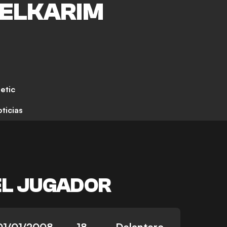
ELKARIM
etic
ticias
EL JUGADOR
01/01/2008
18
Delantero