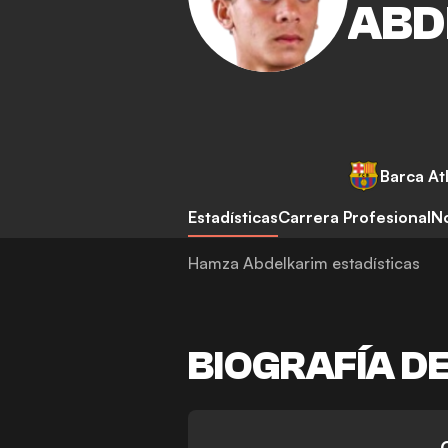
ABD
Barca Atl
Estadísticas
Carrera Profesional
No
Hamza Abdelkarim estadísticas
BIOGRAFÍA D
-