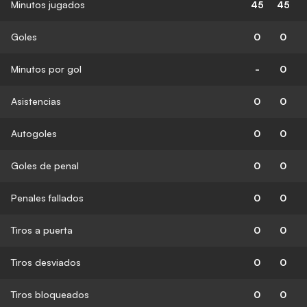
Minutos jugados
45
45
Goles
0
0
Minutos por gol
-
0
Asistencias
0
0
Autogoles
0
0
Goles de penal
0
0
Penales fallados
0
0
Tiros a puerta
0
0
Tiros desviados
0
0
Tiros bloqueados
0
0