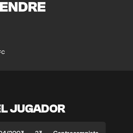
ENDRE
FC
EL JUGADOR
04/2003
23
Centrocampista