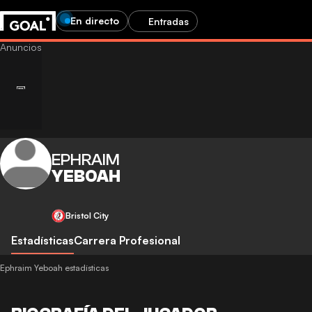
En directo
Entradas
EPHRAIM
YEBOAH
Bristol City
Estadísticas
Carrera Profesional
Ephraim Yeboah estadísticas