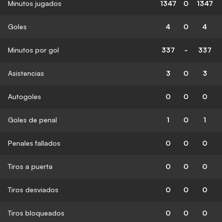
Minutos jugados
1347
0
1347
Goles
4
0
4
Minutos por gol
337
-
337
Asistencias
3
0
3
Autogoles
0
0
0
Goles de penal
1
0
1
Penales fallados
0
0
0
Tiros a puerta
0
0
0
Tiros desviados
0
0
0
Tiros bloqueados
0
0
0