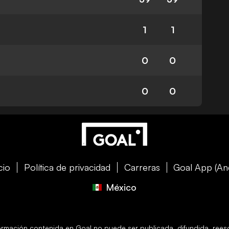
1
1
0
0
0
0
cio
Política de privacidad
Carreras
Goal App (An
México
formación contenida en
Goal
no puede ser publicada, difundida, reescr