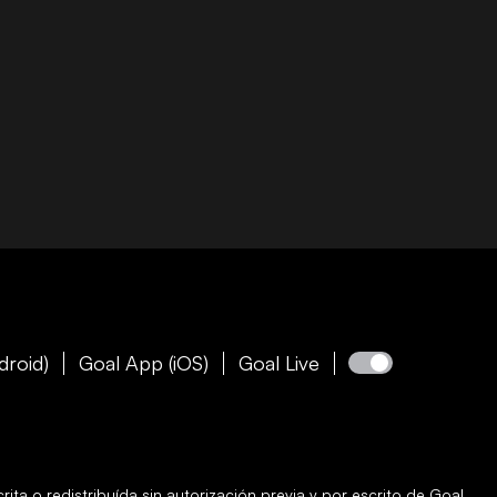
droid)
Goal App (iOS)
Goal Live
ita o redistribuída sin autorización previa y por escrito de
Goal