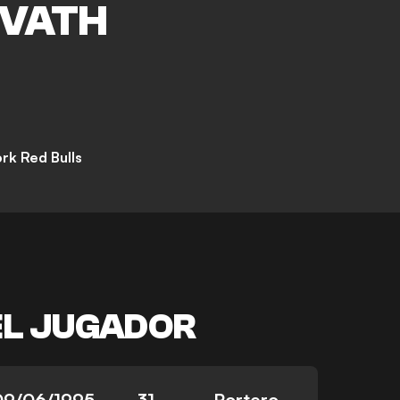
VATH
rk Red Bulls
EL JUGADOR
09/06/1995
31
Portero