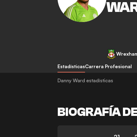
WA
Wrexha
Estadísticas
Carrera Profesional
Danny Ward estadísticas
BIOGRAFÍA D
21