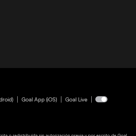
droid)
Goal App (iOS)
Goal Live
ita o redistribuída sin autorización previa y por escrito de
Goal