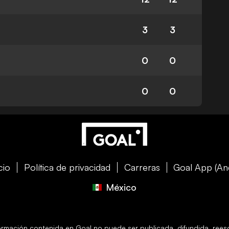
3
3
0
0
0
0
cio
Política de privacidad
Carreras
Goal App (An
México
formación contenida en
Goal
no puede ser publicada, difundida, reescr