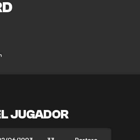
RD
m
EL JUGADOR
22/06/1993
33
Portero