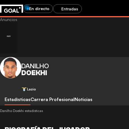
En directo
Entradas
DANILHO
DOEKHI
Lazio
Estadísticas
Carrera Profesional
Noticias
Danilho Doekhi estadísticas