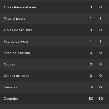
Goles fuera del área
0
0
Tiros al poste
1
1
Goles de tiro libre
0
0
Fueras de lugar
1
1
Tiros de esquina
0
0
Cruces
0
0
Cruces exitosos
0
0
Barridas
19
19
Despejes
80
80