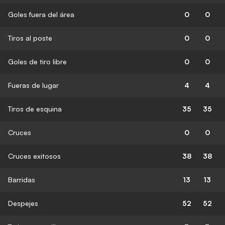
Goles fuera del área
0
0
Tiros al poste
0
0
Goles de tiro libre
0
0
Fueras de lugar
4
4
Tiros de esquina
35
35
Cruces
0
0
Cruces exitosos
38
38
Barridas
13
13
Despejes
52
52