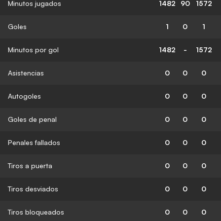
Minutos jugados
1482
90
1572
Goles
1
0
1
Minutos por gol
1482
-
1572
Asistencias
0
0
0
Autogoles
0
0
0
Goles de penal
0
0
0
Penales fallados
0
0
0
Tiros a puerta
0
0
0
Tiros desviados
0
0
0
Tiros bloqueados
0
0
0