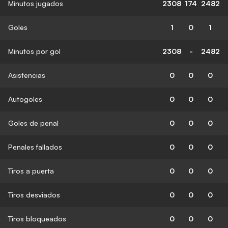
Minutos jugados
2308
174
2482
Goles
1
0
1
Minutos por gol
2308
-
2482
Asistencias
0
0
0
Autogoles
0
0
0
Goles de penal
0
0
0
Penales fallados
0
0
0
Tiros a puerta
0
0
0
Tiros desviados
0
0
0
Tiros bloqueados
0
0
0