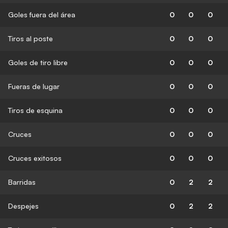
Goles fuera del área
0
0
0
Tiros al poste
0
0
0
Goles de tiro libre
0
0
0
Fueras de lugar
0
0
0
Tiros de esquina
0
0
0
Cruces
0
0
0
Cruces exitosos
0
0
0
Barridas
0
2
2
Despejes
0
2
2