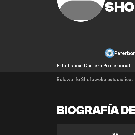
SHO
Peterbo
Estadísticas
Carrera Profesional
Boluwatife Shofowoke estadísticas
BIOGRAFÍA D
36