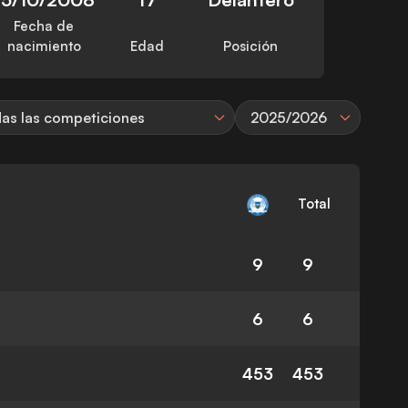
Fecha de
nacimiento
Edad
Posición
as las competiciones
2025/2026
Total
9
9
6
6
453
453