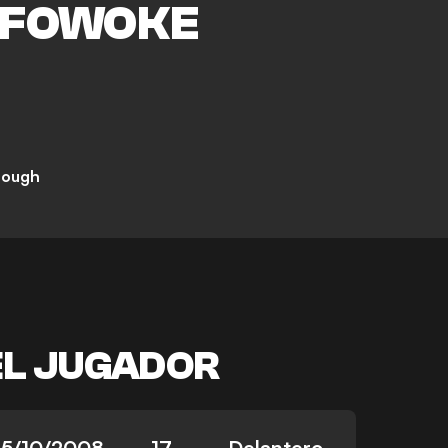
FOWOKE
rough
EL JUGADOR
15/10/2008
17
Delantero