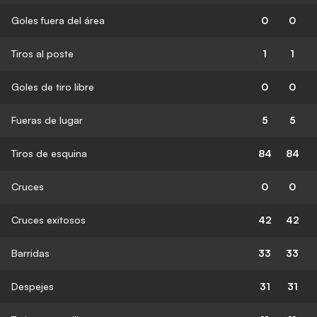
Goles fuera del área
0
0
Tiros al poste
1
1
Goles de tiro libre
0
0
Fueras de lugar
5
5
Tiros de esquina
84
84
Cruces
0
0
Cruces exitosos
42
42
Barridas
33
33
Despejes
31
31