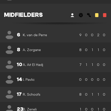
MIDFIELDERS
6
K. van de Perre
9
0
0
2
0
8
A. Zorgane
8
0
1
1
0
10
A. Ait El Hadj
7
1
1
0
0
14
I. Pavlic
0
0
0
0
0
17
R. Schoofs
8
0
1
1
0
23
B. Zeneli
1
0
0
1
0